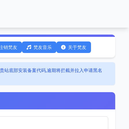
注销梵友
梵友音乐
关于梵友
于贵站底部安装备案代码,逾期将拦截并拉入申请黑名